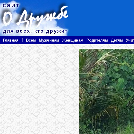
|
Главная
Всем
Мужчинам
Женщинам
Родителям
Детям
Учи