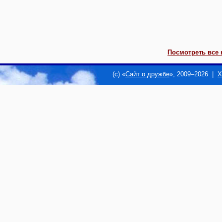
Посмотреть все 
(c) «
Сайт о дружбе
», 2009–2026 |
Х