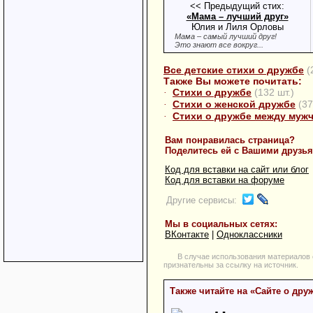
<< Предыдущий стих:
«Мама – лучший друг»
Юлия и Лиля Орловы
Мама – самый лучший друг!
Это знают все вокруг...
Все детские стихи о дружбе
(
Также Вы можете почитать:
Стихи о дружбе
(132 шт.)
·
Стихи о женской дружбе
(37
·
Стихи о дружбе между муж
·
Вам понравилась страница?
Поделитесь ей с Вашими друзь
Код для вставки на сайт или блог
Код для вставки на форуме
Другие сервисы:
Мы в социальных сетях:
ВКонтакте
|
Одноклассники
В случае использования материалов 
признательны за ссылку на источник.
Также читайте на «Cайте о дру