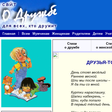
|
Главная
Всем
Мужчинам
Женщинам
Родителям
Детям
Учи
Стихи
Сти
о дружбе
о женско
ДРУЗЬЯ-
День стоял весёлый
Раннею весной.
Шли мы после школы –
Я да ты со мной.
Куртки нараспашку,
Шапки набекрень, –
Шли, куда попало
В первый тёплый день.