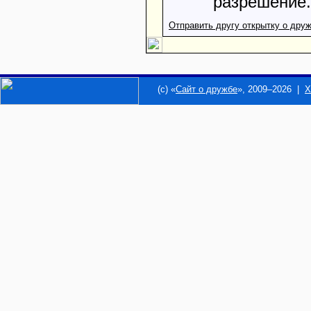
разрешение.
Отправить другу открытку о дру
(c) «
Сайт о дружбе
», 2009–2026 |
Х