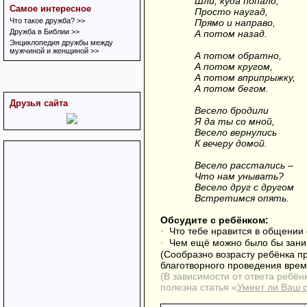
Шли, куда попало,
Самое интересное
Просто наугад,
Что такое дружба? >>
Прямо и направо,
Дружба в Библии >>
А потом назад.
Энциклопедия дружбы между
мужчиной и женщиной >>
А потом обратно,
А потом кругом,
А потом вприпрыжку,
А потом бегом.
Друзья сайта
Весело бродили
Я да ты со мной,
Весело вернулись
К вечеру домой.
Весело расстались –
Что нам унывать?
Весело друг с другом
Встретимся опять.
Обсудите с ребёнком:
Что тебе нравится в общении 
·
Чем ещё можно было бы заним
·
(Сообразно возрасту ребёнка п
благотворного проведения врем
(В зависимости от ответа ребён
полезна статья «
Умеет ли Ваш 