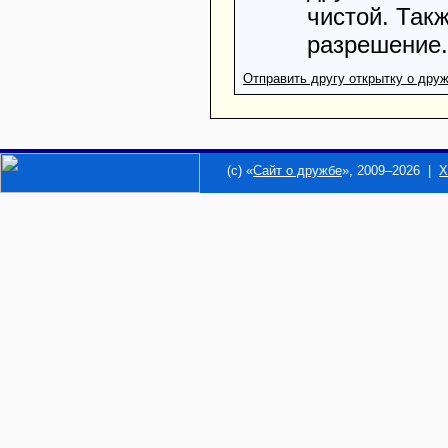
чистой. Так
разрешение.
Отправить другу открытку о дру
(c) «
Сайт о дружбе
», 2009–2026 |
Х