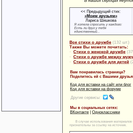
В наших сердцах неуто
<< Предыдущий стих:
«Моим друзьям»
Лариса Шишкова
Я хотела спросить у каждого:
Есть ли друг у тебя
единственный...
Все стихи о дружбе
(132 шт.)
Также Вы можете почитать:
Стихи о женской дружбе
(37
·
Стихи о дружбе между муж
·
Стихи о дружбе для детей
(
·
Вам понравилась страница?
Поделитесь ей с Вашими друзь
Код для вставки на сайт или блог
Код для вставки на форуме
Другие сервисы:
Мы в социальных сетях:
ВКонтакте
|
Одноклассники
В случае использования материалов 
признательны за ссылку на источник.