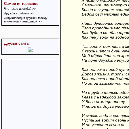
Я помню мальчиком теб
Самое интересное
Смешным, неимоверно 
Что такое дружба? >>
Когда ты утром сентя
Дружба в Библии >>
Ведом был мыслью един
Энциклопедия дружбы между
мужчиной и женщиной >>
Лишь дуновенье ветер
Твои приподнимало пря
Как будто стебли тро
Как пену волн на водной
Друзья сайта
Ты, верно, помнишь и м
Сквозь шёпот дней не
Мой образ бережно хра
На лоне дружбы неруши
Как нелегки порой пути
Дороги жизни, тропы с
Как нелегко порой идт
По этой выжженной пл
Но трудно только одно
Глаза с надеждой закры
У Бога помощи прошу
И лишь на друга уповаю
И сквозь года и ход вре
Пусть же горит огонь 
И не угаснет вечно он