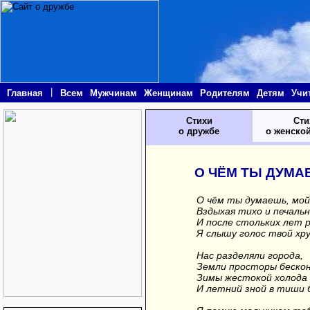
|
Главная
Всем
Мужчинам
Женщинам
Родителям
Детям
Учи
Стихи
Сти
о дружбе
о женско
О ЧЁМ ТЫ ДУМА
О чём ты думаешь, мой
Вздыхая тихо и печаль
И после стольких лет 
Я слышу голос твой хр
Нас разделяли города,
Земли просторы бескон
Зимы жестокой холода
И летний зной в тиши 