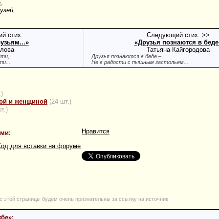
,
узей,
й стих:
Следующий стих: >>
узьям...»
«Друзья познаются в беде
алова
Татьяна Кайгородова
йти,
Друзья познаются в беде –
и...
Не в радости с пышным застольем...
.)
ой и женщиной
(24 шт.)
т.)
Нравится
ями:
Код для вставки на форуме
с этой страницы будем очень признательны за ссылку на источник.
жбе»: