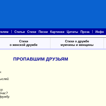
|
|
телям
Статьи
Стихи
Песни
Картинки
Цитаты
Проза
Инфо
Стихи
Стихи о дружбе
о женской дружбе
мужчины и женщины
ПРОПАВШИМ ДРУЗЬЯМ
и.
ыслей.
шу.
йчас?
дружбу.