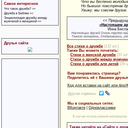
Что вы беспечно молодые
Самое интересное
Но бывших повстречав др
Что такое дружба? >>
Увижу: мы совсем другие.
Дружба в Библии >>
Энциклопедия дружбы между
<< Предыдущи
мужчиной и женщиной >>
«Настоящим др
Инна Бесп
Настоящих друзей Очень трудно на
Тяжело потерять, Отдалившись, уйт
Друзья сайта
Все стихи о дружбе
(132 шт.)
Также Вы можете почитать:
·
Стихи о женской дружбе
(37 шт
·
Стихи о дружбе между мужчин
·
Стихи о дружбе для детей
(29 ш
Вам понравилась страница?
Поделитесь ей с Вашими друзь
Код для вставки на сайт или блог
Другие сервисы:
Мы в социальных сетях:
ВКонтакте
|
Одноклассники
В случае использования материалов 
Также читайте на «Cайте о дру