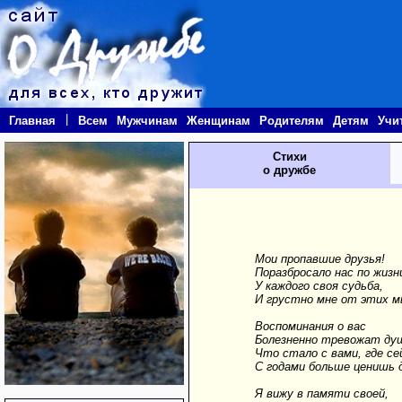
|
Главная
Всем
Мужчинам
Женщинам
Родителям
Детям
Учи
Стихи
о дружбе
Мои пропавшие друзья!
Поразбросало нас по жизн
У каждого своя судьба,
И грустно мне от этих м
Воспоминания о вас
Болезненно тревожат ду
Что стало с вами, где се
С годами больше ценишь 
Я вижу в памяти своей,