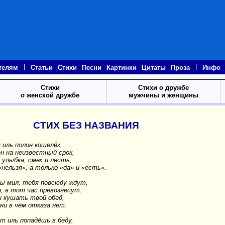
|
|
телям
Статьи
Стихи
Песни
Картинки
Цитаты
Проза
Инфо
Стихи
Стихи о дружбе
о женской дружбе
мужчины и женщины
СТИХ БЕЗ НАЗВАНИЯ
 иль полон кошелёк,
н на неизвестный срок,
 улыбка, смех и лесть,
нельзя», а только «да» и «есть».
ы мил, тебя повсюду ждут,
, в тот час превознесут.
и кушать твой обед,
 ни в чём отказа нет.
т иль попадёшь в беду,