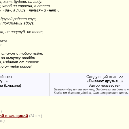
, хоть будешь на виду.
; чтоб ни спросил, в ответ
 «да», а лишь «нельзя» и «нет».
друзей редеет круг,
ы понимаешь вдруг.
ва, не поцелуй, не тост,
.
гла,
т.
а столом с тобою пьёт,
 на выручку придёт.
, избавит от тревог
то он тебе помог!
й стих:
Следующий стих: >>
у...»
«Бывают друзья...»
а (Елькина)
Автор неизвестен
Бывают друзья на минуту, За деньги, на день и н
Когда им бывает удобно, Они испаряются прочь..
.)
ой и женщиной
(24 шт.)
т.)