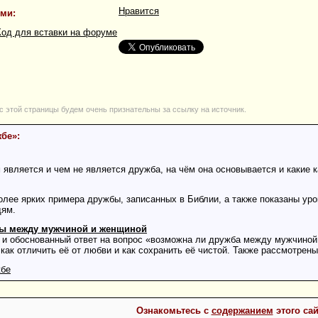
Нравится
ями:
Код для вставки на форуме
с этой страницы будем очень признательны за ссылку на источник.
жбе»:
м является и чем не является дружба, на чём она основывается и какие 
лее ярких примера дружбы, записанных в Библии, а также показаны уро
дям.
ы между мужчиной и женщиной
 и обоснованный ответ на вопрос «возможна ли дружба между мужчиной 
 как отличить её от любви и как сохранить её чистой. Также рассмотрены
жбе
Ознакомьтесь с
содержанием
этого сай