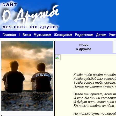
|
Главная
Всем
Мужчинам
Женщинам
Родителям
Детям
Учи
Стихи
о дружбе
Когда тебе везёт во всём
Когда судьбой ты вознесё
Тогда вокруг тебя друзья,
Никто не скажет «нет», «
Везде ты принят, всем т
И что бы ты ни сотворил
И будут пить твоё вино 
Во всём с тобою за одно,
Но только чуть не повезё