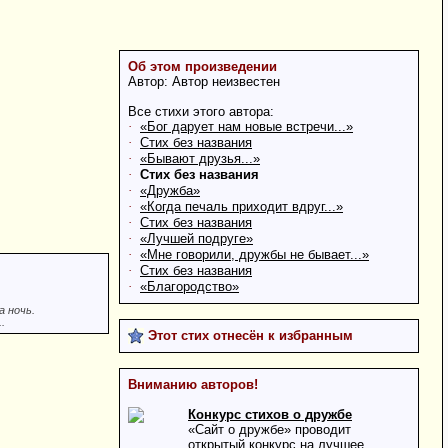
Об этом произведении
Автор: Автор неизвестен
Все стихи этого автора:
·
«Бог дарует нам новые встречи...»
·
Стих без названия
·
«Бывают друзья...»
·
Стих без названия
·
«Дружба»
·
«Когда печаль приходит вдруг...»
·
Стих без названия
·
«Лучшей подруге»
·
«Мне говорили, дружбы не бывает...»
·
Стих без названия
·
«Благородство»
а ночь.
.
Этот стих отнесён к избранным
Вниманию авторов!
Конкурс стихов о дружбе
«Сайт о дружбе» проводит
открытый конкурс на лучшее