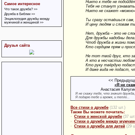
Никто к тебе не подойдёт
Самое интересное
Тебя не станут узнавать
Что такое дружба? >>
Никто не скажет «можно»,
Дружба в Библии >>
Энциклопедия дружбы между
Ты сразу остаёшься сам, 
мужчиной и женщиной >>
И цену людям и словам т
Нет, дружба – это не сло
Для дружбы надобны дела
Чтоб дружба в жизни помо
Друзья сайта
Кто сердцем прям и прос
Не тот твой друг, кто з
А кто в несчастии любом
Кто руку твёрдую подаст
И даже вида не подаст, ч
<< Предыдущи
«Я не скаж
Анастасия Калугин
Я не скажу тебе, что значит дружба,
Я подарю тебе и время, и тепло...
Все стихи о дружбе
(132 шт.)
Также Вы можете почитать:
·
Стихи о женской дружбе
(37 шт
·
Стихи о дружбе между мужчин
·
Стихи о дружбе для детей
(29 ш