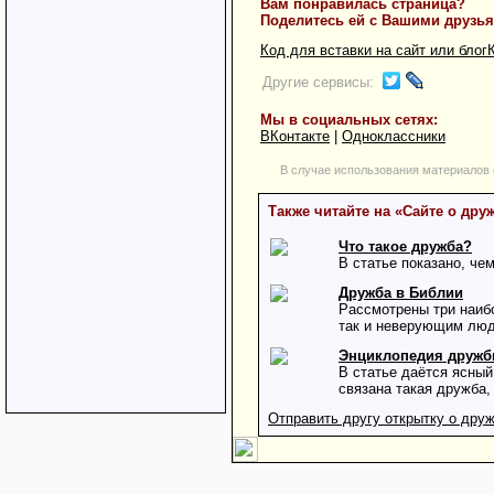
Вам понравилась страница?
Поделитесь ей с Вашими друзь
Код для вставки на сайт или блог
Другие сервисы:
Мы в социальных сетях:
ВКонтакте
|
Одноклассники
В случае использования материалов 
Также читайте на «Cайте о дру
Что такое дружба?
В статье показано, че
Дружба в Библии
Рассмотрены три наибо
так и неверующим лю
Энциклопедия дружб
В статье даётся ясный
связана такая дружба,
Отправить другу открытку о дру