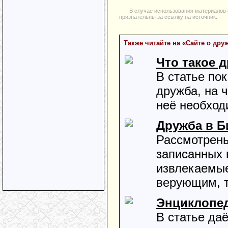
В случае использования материалов 
признательны за ссылку на источник.
Также читайте на «Cайте о дру
Что такое 
В статье по
дружба, на 
неё необход
Дружба в Б
Рассмотрены
записанных 
извлекаемые
верующим, 
Энциклопе
В статье да