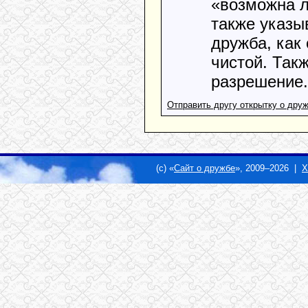
«возможна л
также указы
дружба, как 
чистой. Так
разрешение.
Отправить другу открытку о дру
(c) «
Сайт о дружбе
», 2009–2026 |
Х