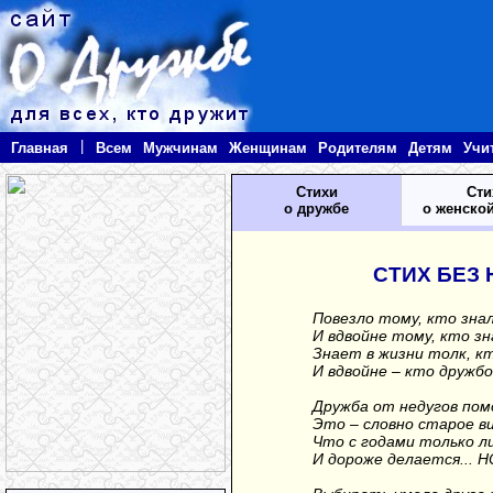
|
Главная
Всем
Мужчинам
Женщинам
Родителям
Детям
Учи
Стихи
Сти
о дружбе
о женско
СТИХ БЕЗ
Повезло тому, кто зна
И вдвойне тому, кто зн
Знает в жизни толк, кт
И вдвойне – кто дружбо
Дружба от недугов пом
Это – словно старое ви
Что с годами только л
И дороже делается... Н