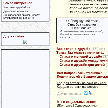
Выбирать умело друга 
Самое интересное
Отличая от людей ины
Что такое дружба? >>
Чтоб не походила посл
Дружба в Библии >>
На «ерша» из местных 
Энциклопедия дружбы между
мужчиной и женщиной >>
<< Предыдущий стих:
Стих без названия
Олег Мисько
В современном мире технологий,
Взглядом по окрестностям
Друзья сайта
скользя...
Все стихи о дружбе
(132 шт.)
Также Вы можете почитать:
Стихи о женской дружбе
(37
·
Стихи о дружбе между муж
·
Стихи о дружбе для детей
(
·
Вам понравилась страница?
Поделитесь ей с Вашими друзь
Код для вставки на сайт или блог
Код для вставки на форуме
Другие сервисы:
Мы в социальных сетях:
ВКонтакте
|
Одноклассники